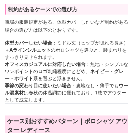
制約があるケースでの選び方
職場の服装規定がある、体型カバーしたいなど制約がある
場合の選び方は以下のとおりです。
体型カバーしたい場合
：ミドル丈（ヒップが隠れる長さ）
＋
Aラインシルエット
のポロシャツを選ぶと、腰まわりを
すっきり見せられます。
オフィスカジュアルに対応したい場合
：無地・シンプルな
ワンポイントのロゴ刺繍程度にとどめ、
ネイビー・グレ
ー・ホワイト
系を選ぶと浮きません。
季節の変わり目に使いたい場合
：裏地なし・薄手でも
ウー
ル混素材
は春秋の体温調節に優れており、1枚でアウター
として成立します。
ケース別おすすめパターン｜ポロシャツ アウ
ター レディース