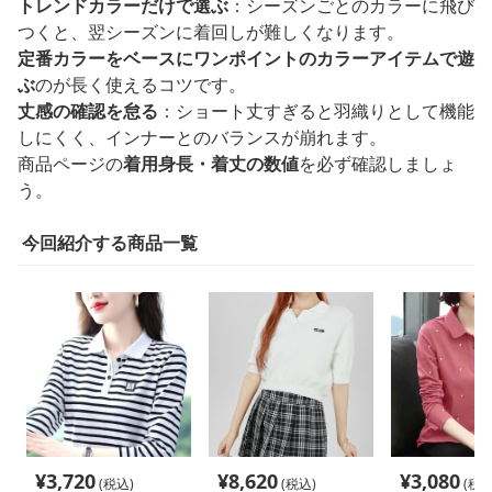
トレンドカラーだけで選ぶ
：シーズンごとのカラーに飛び
つくと、翌シーズンに着回しが難しくなります。
定番カラーをベースにワンポイントのカラーアイテムで遊
ぶ
のが長く使えるコツです。
丈感の確認を怠る
：ショート丈すぎると羽織りとして機能
しにくく、インナーとのバランスが崩れます。
商品ページの
着用身長・着丈の数値
を必ず確認しましょ
う。
今回紹介する商品一覧
¥
3,720
¥
8,620
¥
3,080
(税込)
(税込)
(税込