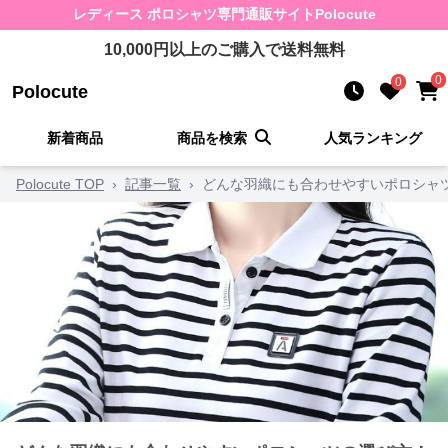
レディース ポロシャツ
専門通販サイト
Polocute
10,000
円以上のご購入で送料無料
0
0
Polocute
新着商品
商品を検索
人気ランキング
Polocute TOP
›
記事一覧
›
どんな羽織にも合わせやすいポロシャ