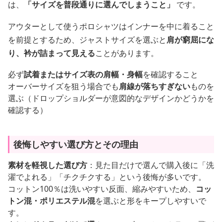
は、
「サイズを普段通りに選んでしまうこと」
です。
アウターとして使うポロシャツはインナーを中に着ること
を前提とするため、ジャストサイズを選ぶと
肩が窮屈にな
り、衿が詰まって見える
ことがあります。
必ず
試着またはサイズ表の肩幅・身幅
を確認すること
オーバーサイズを狙う場合でも
肩線が落ちすぎない
ものを
選ぶ（ドロップショルダーが意図的なデザインかどうかを
確認する）
後悔しやすい選び方とその理由
素材を軽視した選び方
：見た目だけで選んで購入後に「洗
濯でよれる」「チクチクする」という後悔が多いです。
コットン100％は洗いやすい反面、縮みやすいため、
コッ
トン混・ポリエステル混
を選ぶと形をキープしやすいで
す。