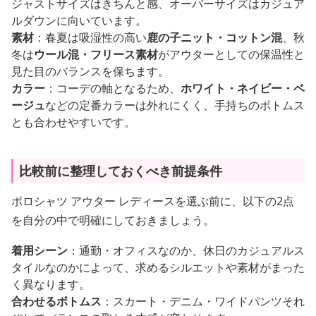
ジャストサイズはきちんと感、オーバーサイズはカジュア
ルダウンに向いています。
素材
：春夏は吸湿性の高い
鹿の子ニット・コットン混
、秋
冬は
ウール混・フリース素材
がアウターとしての保温性と
見た目のバランスを保ちます。
カラー
：コーデの軸となるため、
ホワイト・ネイビー・ベ
ージュ
などの定番カラーは外れにくく、手持ちのボトムス
とも合わせやすいです。
比較前に整理しておくべき前提条件
ポロシャツ アウター レディースを選ぶ前に、以下の2点
を自分の中で明確にしておきましょう。
着用シーン
：通勤・オフィスなのか、休日のカジュアルス
タイルなのかによって、求めるシルエットや素材がまった
く異なります。
合わせるボトムス
：スカート・デニム・ワイドパンツそれ